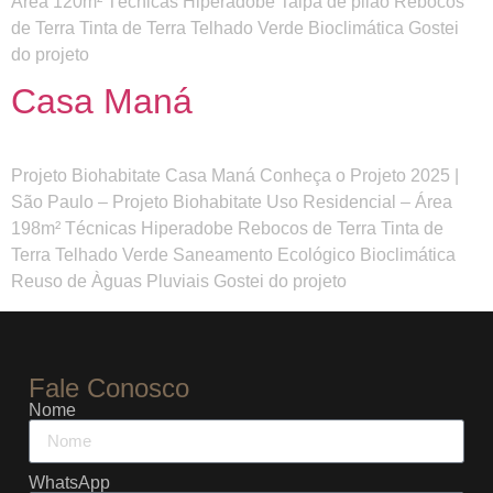
Área 120m² Técnicas Hiperadobe Taipa de pilão Rebocos
de Terra Tinta de Terra Telhado Verde Bioclimática Gostei
do projeto
Casa Maná
Projeto Biohabitate Casa Maná Conheça o Projeto 2025 |
São Paulo – Projeto Biohabitate Uso Residencial – Área
198m² Técnicas Hiperadobe Rebocos de Terra Tinta de
Terra Telhado Verde Saneamento Ecológico Bioclimática
Reuso de Àguas Pluviais Gostei do projeto
Fale Conosco
Nome
WhatsApp